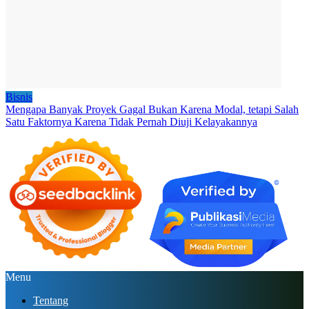
Bisnis
Mengapa Banyak Proyek Gagal Bukan Karena Modal, tetapi Salah
Satu Faktornya Karena Tidak Pernah Diuji Kelayakannya
Menu
Tentang