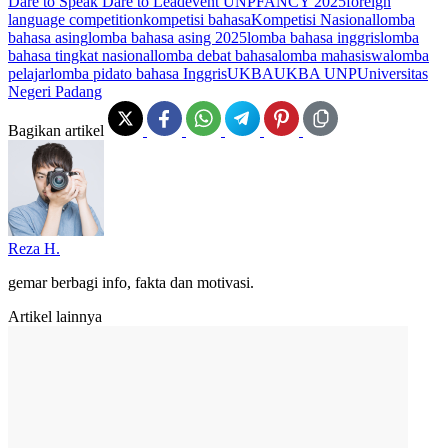
Dare to Speak Dare to Lead
event UNP
FANCY 2025
foreign
language competition
kompetisi bahasa
Kompetisi Nasional
lomba
bahasa asing
lomba bahasa asing 2025
lomba bahasa inggris
lomba
bahasa tingkat nasional
lomba debat bahasa
lomba mahasiswa
lomba
pelajar
lomba pidato bahasa Inggris
UKBA
UKBA UNP
Universitas
Negeri Padang
Bagikan artikel
Reza H.
gemar berbagi info, fakta dan motivasi.
Artikel lainnya