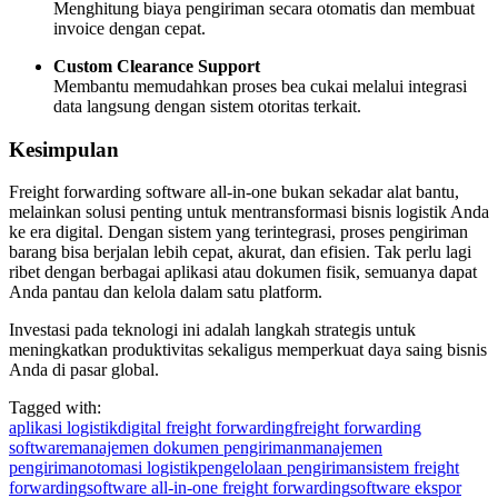
Menghitung biaya pengiriman secara otomatis dan membuat
invoice dengan cepat.
Custom Clearance Support
Membantu memudahkan proses bea cukai melalui integrasi
data langsung dengan sistem otoritas terkait.
Kesimpulan
Freight forwarding software all-in-one bukan sekadar alat bantu,
melainkan solusi penting untuk mentransformasi bisnis logistik Anda
ke era digital. Dengan sistem yang terintegrasi, proses pengiriman
barang bisa berjalan lebih cepat, akurat, dan efisien. Tak perlu lagi
ribet dengan berbagai aplikasi atau dokumen fisik, semuanya dapat
Anda pantau dan kelola dalam satu platform.
Investasi pada teknologi ini adalah langkah strategis untuk
meningkatkan produktivitas sekaligus memperkuat daya saing bisnis
Anda di pasar global.
Tagged with:
aplikasi logistik
digital freight forwarding
freight forwarding
software
manajemen dokumen pengiriman
manajemen
pengiriman
otomasi logistik
pengelolaan pengiriman
sistem freight
forwarding
software all-in-one freight forwarding
software ekspor