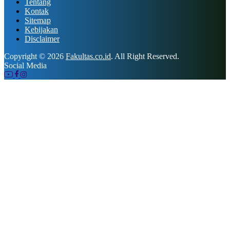
Tentang
Kontak
Sitemap
Kebijakan
Disclaimer
Copyright © 2026
Fakultas.co.id
. All Right Reserved.
Social Media