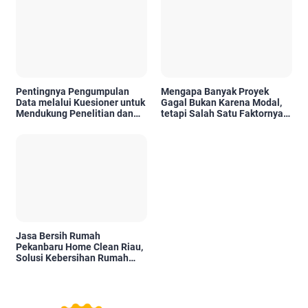
Pentingnya Pengumpulan
Mengapa Banyak Proyek
Data melalui Kuesioner untuk
Gagal Bukan Karena Modal,
Mendukung Penelitian dan
tetapi Salah Satu Faktornya
Pengambilan Keputusan
Karena Tidak Pernah Diuji
Kelayakannya
Jasa Bersih Rumah
Pekanbaru Home Clean Riau,
Solusi Kebersihan Rumah
Profesional