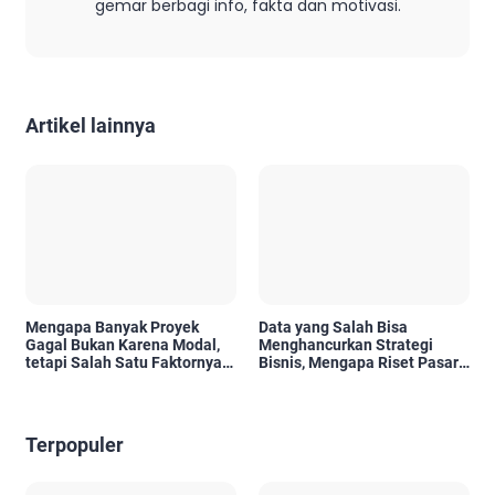
gemar berbagi info, fakta dan motivasi.
Artikel lainnya
Mengapa Banyak Proyek
Data yang Salah Bisa
Gagal Bukan Karena Modal,
Menghancurkan Strategi
tetapi Salah Satu Faktornya
Bisnis, Mengapa Riset Pasar
Karena Tidak Pernah Diuji
Menjadi Investasi yang Tidak
Kelayakannya
Boleh Diabaikan?
Terpopuler