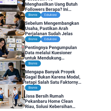
Menghasilkan Uang Butuh
Followers Berapa? Ini
Faktanya
Bisnis
Edukasi
Sebelum Mengembangkan
Usaha, Pastikan Arah
Perjalanan Sudah Jelas
Bisnis
Edukasi
Pentingnya Pengumpulan
Data melalui Kuesioner
untuk Mendukung
Penelitian dan Pengambilan
Bisnis
Keputusan
Mengapa Banyak Proyek
Gagal Bukan Karena Modal,
tetapi Salah Satu Faktornya
Karena Tidak Pernah Diuji
Bisnis
Kelayakannya
Jasa Bersih Rumah
Pekanbaru Home Clean
Riau, Solusi Kebersihan