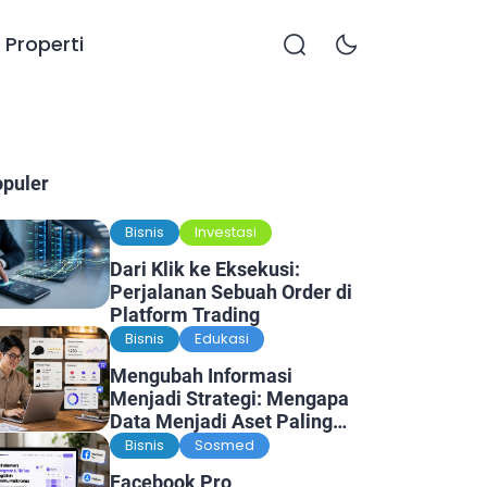
Properti
opuler
Bisnis
Investasi
Dari Klik ke Eksekusi:
Perjalanan Sebuah Order di
Platform Trading
Bisnis
Edukasi
Mengubah Informasi
Menjadi Strategi: Mengapa
Data Menjadi Aset Paling
Berharga di Era Digital
Bisnis
Sosmed
Facebook Pro