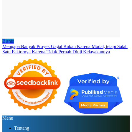
Bisnis
Mengapa Banyak Proyek Gagal Bukan Karena Modal, tetapi Salah
Satu Faktornya Karena Tidak Pernah Diuji Kelayakannya
Menu
Tentang