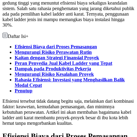
gedung tinggi yang menuntut efisiensi biaya sekaligus keandalan
sistem. Salah satu rahasia penghematan yang jarang diketahui publik
ada pada pemilihan kabel ladder anti karat. Ternyata, penggunaan
kabel ladder jenis ini mampu memangkas biaya instalasi hingga
30%.
Daftar Isi
+
Efisiensi Biaya dari Proses Pemasangan
Mengurangi Risiko Perawatan Rutin
Kaitan dengan Strategi Finansial Proyek
Peran Penyedia Jual Kabel Ladder yang Tepat
Dampak pada Produktivitas Pekerja
Mengurangi Risiko Kesalahan Proyek
Rahasia Efisiensi: Investasi yang Menghasilkan Balik
Modal Cepat
Penutup
Efisiensi tersebut tidak datang begitu saja, melainkan dari kombinasi
faktor: keawetan, kemudahan pemasangan, dan minimnya
kebutuhan perawatan. Artikel ini akan membahas bagaimana kabel
ladder anti karat membantu proyek-proyek besar di ibu kota lebih
hemat tanpa mengorbankan kualitas.
Efisiensi Biaya dari Proses Pemasangan