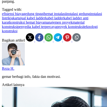
panjang.
Tagged with:
efisiensi biaya
gedung tinggi
hemat instalasi
instalasi gedung
instalasi
listrik
jakarta
jual kabel ladder
kabel ladder
kabel ladder anti
karat
konstruksi hemat biaya
manajemen proyek
material
konstruksi
penyedia kabel terpercaya
proyek konstruksi
teknologi
konstruksi
Bagikan artikel
Reza H.
gemar berbagi info, fakta dan motivasi.
Artikel lainnya