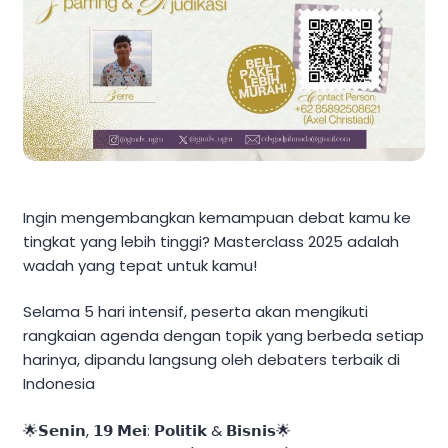
Ingin mengembangkan kemampuan debat kamu ke
tingkat yang lebih tinggi? Masterclass 2025 adalah
wadah yang tepat untuk kamu!
Selama 5 hari intensif, peserta akan mengikuti
rangkaian agenda dengan topik yang berbeda setiap
harinya, dipandu langsung oleh debaters terbaik di
Indonesia
🌟𝗦𝗲𝗻𝗶𝗻, 𝟭𝟵 𝗠𝗲𝗶: 𝗣𝗼𝗹𝗶𝘁𝗶𝗸 & 𝗕𝗶𝘀𝗻𝗶𝘀🌟