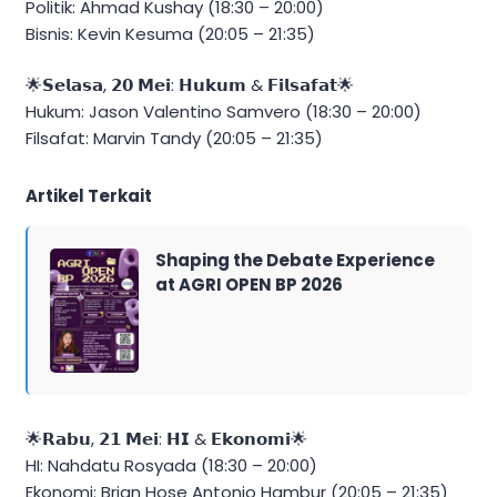
Politik: Ahmad Kushay (18:30 – 20:00)
Bisnis: Kevin Kesuma (20:05 – 21:35)
🌟𝗦𝗲𝗹𝗮𝘀𝗮, 𝟮𝟬 𝗠𝗲𝗶: 𝗛𝘂𝗸𝘂𝗺 & 𝗙𝗶𝗹𝘀𝗮𝗳𝗮𝘁🌟
Hukum: Jason Valentino Samvero (18:30 – 20:00)
Filsafat: Marvin Tandy (20:05 – 21:35)
Artikel Terkait
Shaping the Debate Experience
at AGRI OPEN BP 2026
🌟𝗥𝗮𝗯𝘂, 𝟮𝟭 𝗠𝗲𝗶: 𝗛𝗜 & 𝗘𝗸𝗼𝗻𝗼𝗺𝗶🌟
HI: Nahdatu Rosyada (18:30 – 20:00)
Ekonomi: Brian Hose Antonio Hambur (20:05 – 21:35)