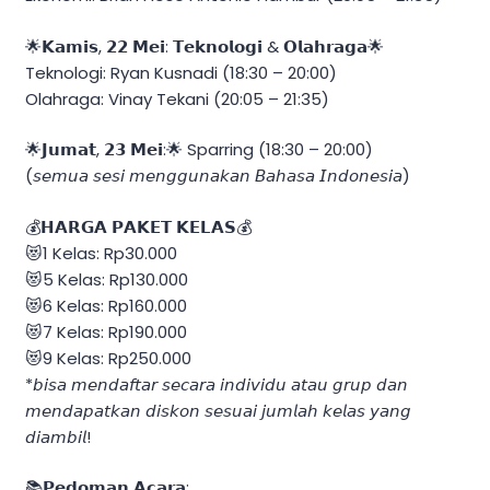
🌟𝗞𝗮𝗺𝗶𝘀, 𝟮𝟮 𝗠𝗲𝗶: 𝗧𝗲𝗸𝗻𝗼𝗹𝗼𝗴𝗶 & 𝗢𝗹𝗮𝗵𝗿𝗮𝗴𝗮🌟
Teknologi: Ryan Kusnadi (18:30 – 20:00)
Olahraga: Vinay Tekani (20:05 – 21:35)
🌟𝗝𝘂𝗺𝗮𝘁, 𝟮𝟯 𝗠𝗲𝗶:🌟 Sparring (18:30 – 20:00)
(𝘴𝘦𝘮𝘶𝘢 𝘴𝘦𝘴𝘪 𝘮𝘦𝘯𝘨𝘨𝘶𝘯𝘢𝘬𝘢𝘯 𝘉𝘢𝘩𝘢𝘴𝘢 𝘐𝘯𝘥𝘰𝘯𝘦𝘴𝘪𝘢)
💰𝗛𝗔𝗥𝗚𝗔 𝗣𝗔𝗞𝗘𝗧 𝗞𝗘𝗟𝗔𝗦💰
😻1 Kelas: Rp30.000
😻5 Kelas: Rp130.000
😻6 Kelas: Rp160.000
😻7 Kelas: Rp190.000
😻9 Kelas: Rp250.000
*𝘣𝘪𝘴𝘢 𝘮𝘦𝘯𝘥𝘢𝘧𝘵𝘢𝘳 𝘴𝘦𝘤𝘢𝘳𝘢 𝘪𝘯𝘥𝘪𝘷𝘪𝘥𝘶 𝘢𝘵𝘢𝘶 𝘨𝘳𝘶𝘱 𝘥𝘢𝘯
𝘮𝘦𝘯𝘥𝘢𝘱𝘢𝘵𝘬𝘢𝘯 𝘥𝘪𝘴𝘬𝘰𝘯 𝘴𝘦𝘴𝘶𝘢𝘪 𝘫𝘶𝘮𝘭𝘢𝘩 𝘬𝘦𝘭𝘢𝘴 𝘺𝘢𝘯𝘨
𝘥𝘪𝘢𝘮𝘣𝘪𝘭!
📚𝗣𝗲𝗱𝗼𝗺𝗮𝗻 𝗔𝗰𝗮𝗿𝗮: