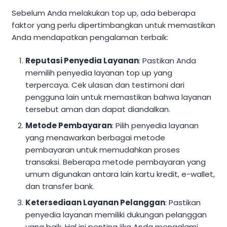
Sebelum Anda melakukan top up, ada beberapa
faktor yang perlu dipertimbangkan untuk memastikan
Anda mendapatkan pengalaman terbaik:
Reputasi Penyedia Layanan
: Pastikan Anda
memilih penyedia layanan top up yang
terpercaya. Cek ulasan dan testimoni dari
pengguna lain untuk memastikan bahwa layanan
tersebut aman dan dapat diandalkan.
Metode Pembayaran
: Pilih penyedia layanan
yang menawarkan berbagai metode
pembayaran untuk memudahkan proses
transaksi. Beberapa metode pembayaran yang
umum digunakan antara lain kartu kredit, e-wallet,
dan transfer bank.
Ketersediaan Layanan Pelanggan
: Pastikan
penyedia layanan memiliki dukungan pelanggan
yang baik. Hal ini penting jika Anda mengalami