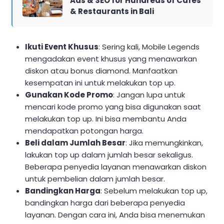
Ads & SEO for Hundreds of Cafes
& Restaurants in Bali
Ikuti Event Khusus
: Sering kali, Mobile Legends
mengadakan event khusus yang menawarkan
diskon atau bonus diamond. Manfaatkan
kesempatan ini untuk melakukan top up.
Gunakan Kode Promo
: Jangan lupa untuk
mencari kode promo yang bisa digunakan saat
melakukan top up. Ini bisa membantu Anda
mendapatkan potongan harga.
Beli dalam Jumlah Besar
: Jika memungkinkan,
lakukan top up dalam jumlah besar sekaligus.
Beberapa penyedia layanan menawarkan diskon
untuk pembelian dalam jumlah besar.
Bandingkan Harga
: Sebelum melakukan top up,
bandingkan harga dari beberapa penyedia
layanan. Dengan cara ini, Anda bisa menemukan