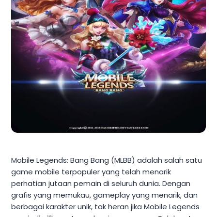
Mobile Legends: Bang Bang (MLBB) adalah salah satu
game mobile terpopuler yang telah menarik
perhatian jutaan pemain di seluruh dunia. Dengan
grafis yang memukau, gameplay yang menarik, dan
berbagai karakter unik, tak heran jika Mobile Legends