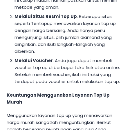
ini cukup mudah, namun pastikan untuk memilih
metode yang aman.
Melalui Situs Resmi Top Up
: Beberapa situs
seperti
Tentopup menawarkan layanan top up
dengan harga bersaing. Anda hanya perlu
mengunjungi situs, pilih jumlah diamond yang
diinginkan, dan ikuti langkah-langkah yang
diberikan.
Melalui Voucher
: Anda juga dapat membeli
voucher top up di berbagai toko fisik atau online.
Setelah membeli voucher, ikuti instruksi yang
terdapat pada voucher untuk melakukan top up.
Keuntungan Menggunakan Layanan Top Up
Murah
Menggunakan layanan top up yang menawarkan
harga murah sangatlah menguntungkan. Berikut
adalah beberapa keuntungan yang bisa Anda