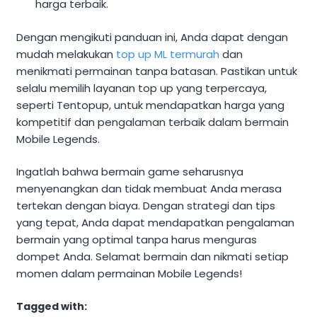
harga terbaik.
Dengan mengikuti panduan ini, Anda dapat dengan
mudah melakukan
top up ML termurah
dan
menikmati permainan tanpa batasan. Pastikan untuk
selalu memilih layanan top up yang terpercaya,
seperti
Tentopup, untuk mendapatkan harga yang
kompetitif dan pengalaman terbaik dalam bermain
Mobile Legends.
Ingatlah bahwa bermain game seharusnya
menyenangkan dan tidak membuat Anda merasa
tertekan dengan biaya. Dengan strategi dan tips
yang tepat, Anda dapat mendapatkan pengalaman
bermain yang optimal tanpa harus menguras
dompet Anda. Selamat bermain dan nikmati setiap
momen dalam permainan Mobile Legends!
Tagged with: