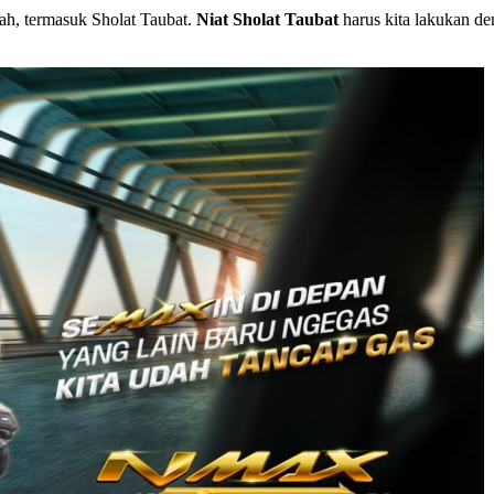
dah, termasuk Sholat Taubat.
Niat Sholat Taubat
harus kita lakukan de