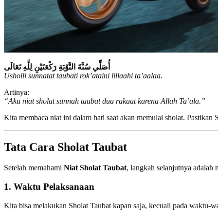
أُصَلِّي سُنَّةَ التَّوْبَةِ رَكْعَتَيْنِ لِلَّهِ تَعَالَى
Usholli sunnatat taubati rok’ataini lillaahi ta’aalaa.
Artinya:
“Aku niat sholat sunnah taubat dua rakaat karena Allah Ta’ala.”
Kita membaca niat ini dalam hati saat akan memulai sholat. Pastik
Tata Cara Sholat Taubat
Setelah memahami
Niat Sholat Taubat
, langkah selanjutnya adalah
1.
Waktu Pelaksanaan
Kita bisa melakukan Sholat Taubat kapan saja, kecuali pada waktu-wak