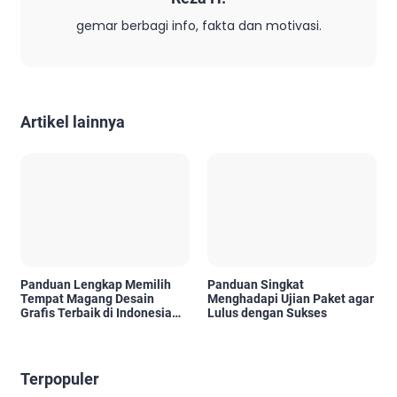
gemar berbagi info, fakta dan motivasi.
Artikel lainnya
Panduan Lengkap Memilih
Panduan Singkat
Tempat Magang Desain
Menghadapi Ujian Paket agar
Grafis Terbaik di Indonesia
Lulus dengan Sukses
untuk Area Jakarta, Surabaya,
Tangerang, dan Denpasar Bali
Terpopuler