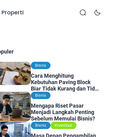
Properti
opuler
Bisnis
Cara Menghitung
Kebutuhan Paving Block
Biar Tidak Kurang dan Tidak
Kelebihan
Bisnis
Mengapa Riset Pasar
Menjadi Langkah Penting
Sebelum Memulai Bisnis?
Bisnis
Investasi
Masa Depan Pengambilan