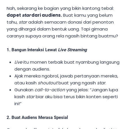
Nah, sekarang ke bagian yang bikin kantong tebal:
dapet
star
dari audiens.
Buat kamu yang belum
tahu,
star
adalah semacam donasi dari penonton
yang dihargai dalam bentuk uang. Tapi gimana
caranya supaya orang rela ngasih bintang buatmu?
1. Bangun Interaksi Lewat
Live Streaming
Live
itu momen terbaik buat nyambung langsung
dengan audiens.
Ajak mereka ngobrol, jawab pertanyaan mereka,
atau kasih
shoutout
buat yang ngasih
star
.
Gunakan
call-to-action
yang jelas: “Jangan lupa
kasih
star
biar aku bisa terus bikin konten seperti
ini!”
2. Buat Audiens Merasa Spesial