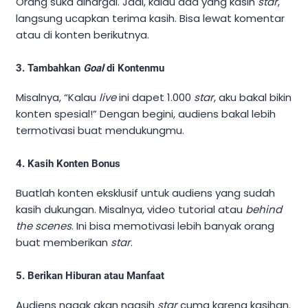
Orang suka dihargai. Jadi, kalau ada yang kasih
star
,
langsung ucapkan terima kasih. Bisa lewat komentar
atau di konten berikutnya.
3. Tambahkan
Goal
di Kontenmu
Misalnya, “Kalau
live
ini dapet 1.000
star
, aku bakal bikin
konten spesial!” Dengan begini, audiens bakal lebih
termotivasi buat mendukungmu.
4. Kasih Konten Bonus
Buatlah konten eksklusif untuk audiens yang sudah
kasih dukungan. Misalnya, video tutorial atau
behind
the scenes
. Ini bisa memotivasi lebih banyak orang
buat memberikan
star
.
5. Berikan Hiburan atau Manfaat
Audiens nggak akan ngasih
star
cuma karena kasihan.