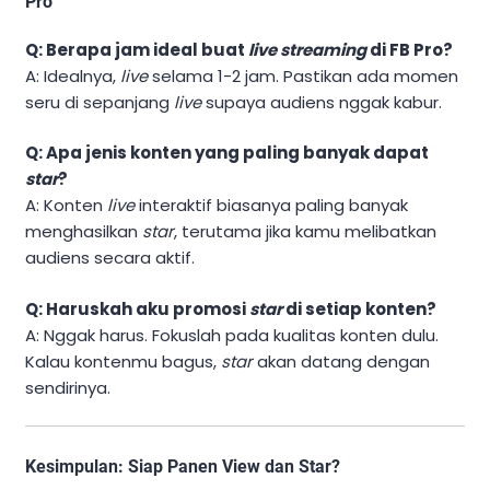
Pro
Q: Berapa jam ideal buat
live streaming
di FB Pro?
A: Idealnya,
live
selama 1-2 jam. Pastikan ada momen
seru di sepanjang
live
supaya audiens nggak kabur.
Q: Apa jenis konten yang paling banyak dapat
star
?
A: Konten
live
interaktif biasanya paling banyak
menghasilkan
star
, terutama jika kamu melibatkan
audiens secara aktif.
Q: Haruskah aku promosi
star
di setiap konten?
A: Nggak harus. Fokuslah pada kualitas konten dulu.
Kalau kontenmu bagus,
star
akan datang dengan
sendirinya.
Kesimpulan: Siap Panen View dan Star?